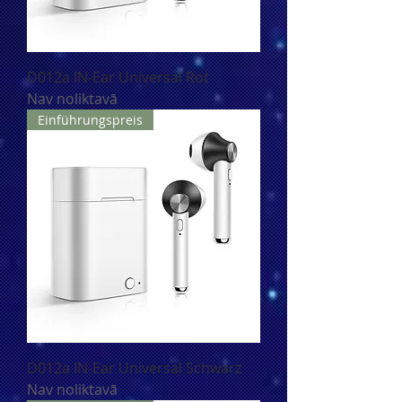
D012a IN-Ear Universal Rot
Nav noliktavā
Einführungspreis
D012a IN-Ear Universal Schwarz
Nav noliktavā