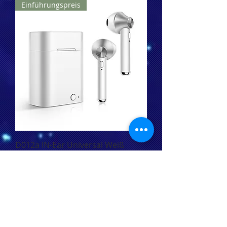
Einführungspreis
D012a IN-Ear Universal Weiß
Nav noliktavā
Einführungspreis