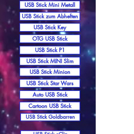
USB Stick Mini Metall
USB Stick zum Abheften
USB Stick Key
OTG USB Stick
USB Stick P1
USB Stick MINI Slim
USB Stick Minion
USB Stick Star Wars
Auto USB Stick
Cartoon USB Stick
USB Stick Goldbarren