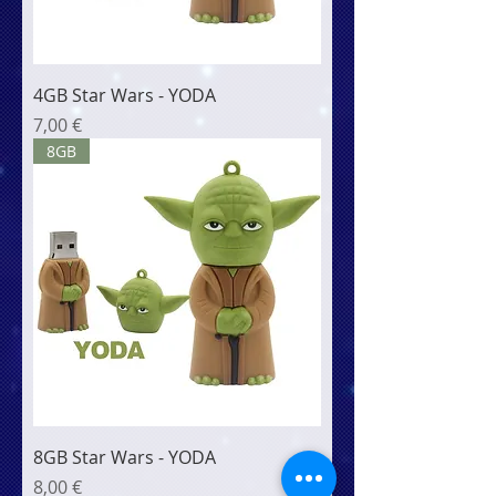
4GB Star Wars - YODA
Cena
7,00 €
8GB
8GB Star Wars - YODA
Cena
8,00 €