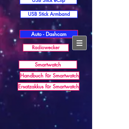
USB Stick eClip
USB Stick Armband
Auto - Dashcam
Radiowecker
Smartwatch
Handbuch für Smartwatch
USB Germany
Ersatzakkus für Smartwatch