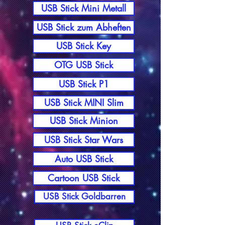
USB Stick Mini Metall
USB Stick zum Abheften
USB Stick Key
OTG USB Stick
USB Stick P1
USB Stick MINI Slim
USB Stick Minion
USB Stick Star Wars
Auto USB Stick
Cartoon USB Stick
USB Stick Goldbarren