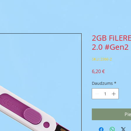
2GB FiLERE
2.0 #Gen2
SKU: 2308-2
Cena
6,20 €
Daudzums
*
Pi