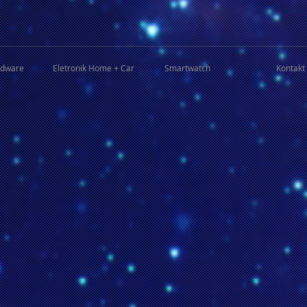
rdware
Eletronik Home + Car
Smartwatch
Kontakt 