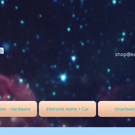
shop@ea
ter - Hardware
Eletronik Home + Car
Smartwat