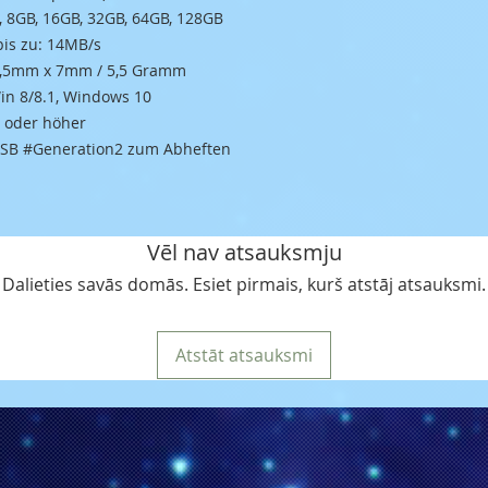
, 8GB, 16GB, 32GB, 64GB, 128GB
bis zu: 14MB/s
5,5mm x 7mm / 5,5 Gramm
Win 8/8.1, Windows 10
0 oder höher
 USB #Generation2 zum Abheften
Vēl nav atsauksmju
Dalieties savās domās. Esiet pirmais, kurš atstāj atsauksmi.
Atstāt atsauksmi