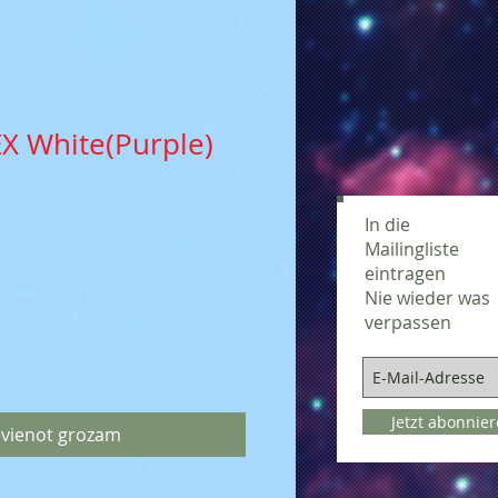
X White(Purple)
In die
Mailingliste
eintragen
Nie wieder was
verpassen
Jetzt abonnie
evienot grozam