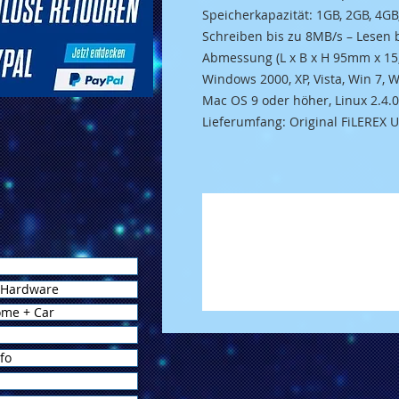
Speicherkapazität: 1GB, 2GB, 4GB
Schreiben bis zu 8MB/s – Lesen 
Abmessung (L x B x H 95mm x 1
Windows 2000, XP, Vista, Win 7, 
Mac OS 9 oder höher, Linux 2.4.
Lieferumfang: Original FiLEREX
 Hardware
ome + Car
fo