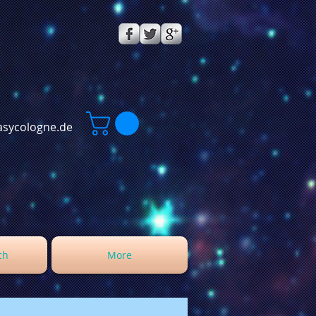
sycologne.de
ch
More