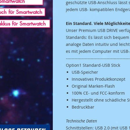
Smartwatch
geschützte USB-Anschluss lässt 
jedem USB- kompatiblen Endger
ch für Smartwatch
akkus für Smartwatch
Ein Standard. Viele Möglichkeit
Unser Premium USB DRIVE verfügt
Standards: Es lässt sich bequem
analoge Daten intuitiv und leicht
es mit jedem Computer mit USB-
--------------------------------------------
Option1 Standard-USB Stick
USB-Speicher
Innovatives Produktkonzept
Original Marken-Flash
100% CE- und FCC-konform
Hergestellt ohne schädliche 
Bedruckbar
Technische Daten
Schnittstellen: USB 2.0 (mit USB 