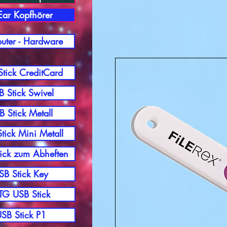
-Ear Kopfhörer
ter - Hardware
tick CreditCard
 Stick Swivel
B Stick Metall
tick Mini Metall
ick zum Abheften
SB Stick Key
G USB Stick
SB Stick P1