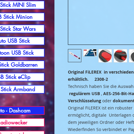
Stick MINI Slim
 Stick Minion
Stick Star Wars
to USB Stick
toon USB Stick
tick Goldbarren
Original FiLEREX in verschiede
B Stick eClip
erhältlich. 2308-2
Technisch haben Sie die Auswah
Stick Armband
regulärem USB
,
AES-256-Bit-H
Verschlüsselung
oder
dokument
Original FiLEREX ist ein robuste
to - Dashcam
ermöglicht, digitale Unterlagen
adiowecker
dem jeweiligen Ordner oder Heft
Wiederfinden So verbindet er Pa