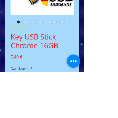
SKU: 4205-16
Key USB Stick
Chrome 16GB
Cena
7,40 €
Daudzums
*
Pievienot grozam
Der flacher USB-Stick in
Schlüsselform