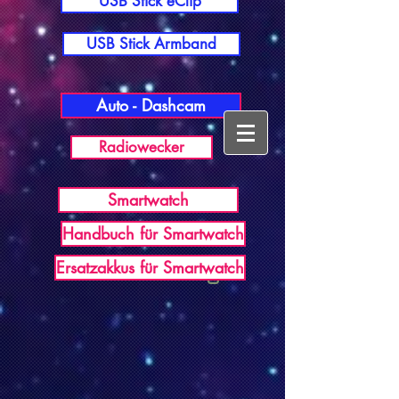
USB Stick eClip
USB Stick Armband
Auto - Dashcam
Radiowecker
Smartwatch
Handbuch für Smartwatch
USB Germany
Ersatzakkus für Smartwatch