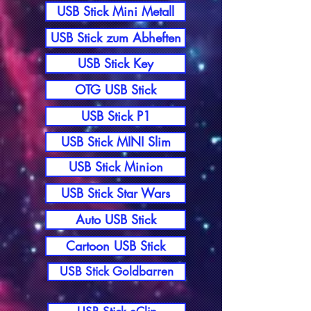
USB Stick Mini Metall
USB Stick zum Abheften
USB Stick Key
OTG USB Stick
USB Stick P1
USB Stick MINI Slim
USB Stick Minion
USB Stick Star Wars
Auto USB Stick
Cartoon USB Stick
USB Stick Goldbarren