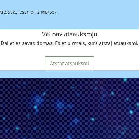
 MB/Sek., lesen 6-12 MB/Sek.
Vēl nav atsauksmju
Dalieties savās domās. Esiet pirmais, kurš atstāj atsauksmi.
Atstāt atsauksmi