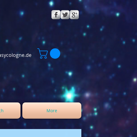
sycologne.de
ch
More