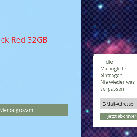
ick Red 32GB
In die
Mailingliste
eintragen
Nie wieder was
verpassen
evienot grozam
Jetzt abonnie