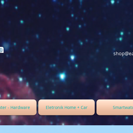
shop@ea
ter - Hardware
Eletronik Home + Car
Smartwat