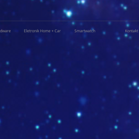
rdware
Eletronik Home + Car
Smartwatch
Kontakt 