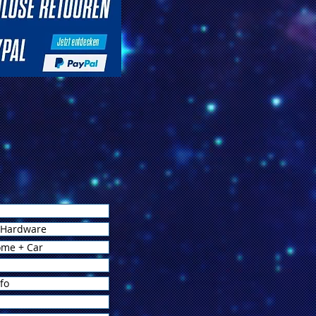
 Hardware
ome + Car
fo