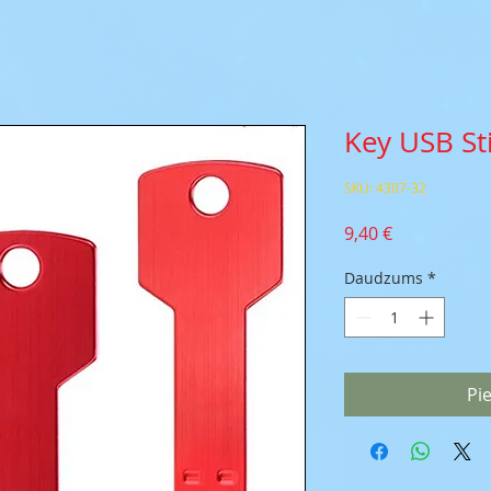
Key USB St
SKU: 4307-32
Cena
9,40 €
Daudzums
*
Pi