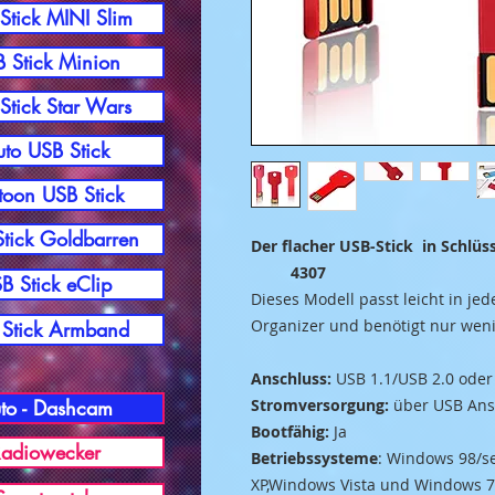
Stick MINI Slim
 Stick Minion
Stick Star Wars
to USB Stick
toon USB Stick
tick Goldbarren
Der flacher USB-
4307
B Stick eClip
Dieses Modell passt leicht in jed
Organizer und benötigt nur weni
Stick Armband
Anschluss:
USB 1.1/USB 2.0 oder
to - Dashcam
Stromversorgung:
über USB Ans
Bootfähig:
Ja
adiowecker
Betriebssysteme
: Windows 98/s
XP,Windows Vista und Windows 7