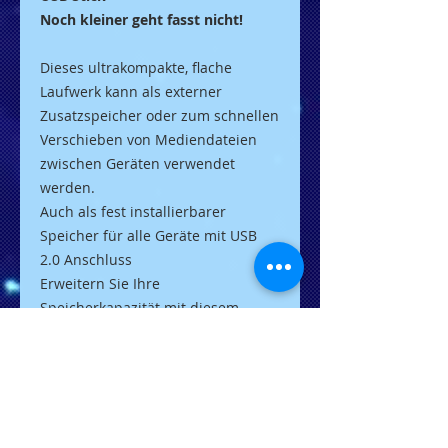
Noch kleiner geht fasst nicht!
Dieses ultrakompakte, flache
Laufwerk kann als externer
Zusatzspeicher oder zum schnellen
Verschieben von Mediendateien
zwischen Geräten verwendet
werden.
Auch als fest installierbarer
Speicher für alle Geräte mit USB
2.0 Anschluss
Erweitern Sie Ihre
Speicherkapazität mit diesem
besonders kompakten und
unauffälligen Flash-Laufwerk um
bis zu 64GB. Schließen Sie es zur
Wiedergabe von HD-Videos an
schlecht zugängliche USB-