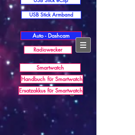
USB Stick eClip
USB Stick Armband
Auto - Dashcam
Radiowecker
Smartwatch
Handbuch für Smartwatch
USB Germany
Ersatzakkus für Smartwatch