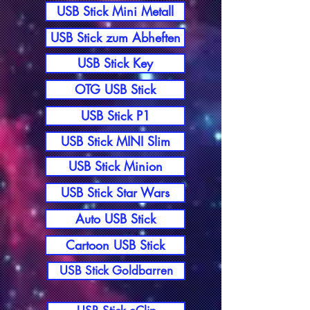
USB Stick Mini Metall
USB Stick zum Abheften
USB Stick Key
OTG USB Stick
USB Stick P1
USB Stick MINI Slim
USB Stick Minion
USB Stick Star Wars
Auto USB Stick
Cartoon USB Stick
USB Stick Goldbarren