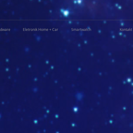
rdware
Eletronik Home + Car
Smartwatch
Kontakt 