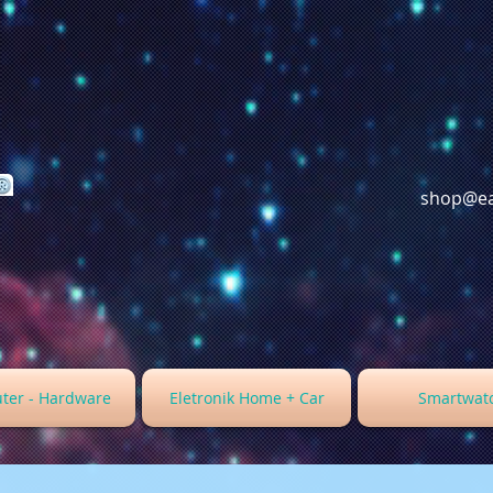
shop@ea
ter - Hardware
Eletronik Home + Car
Smartwat