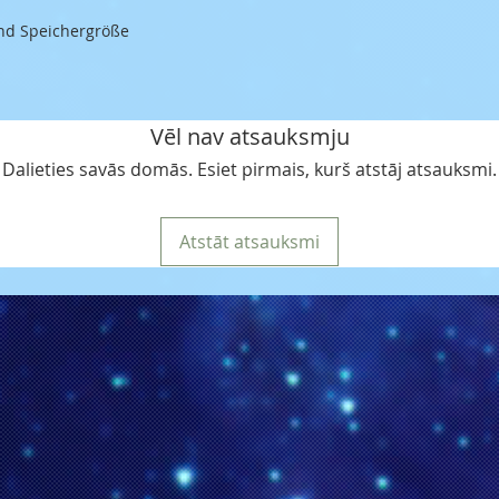
und Speichergröße
Vēl nav atsauksmju
Dalieties savās domās. Esiet pirmais, kurš atstāj atsauksmi.
Atstāt atsauksmi