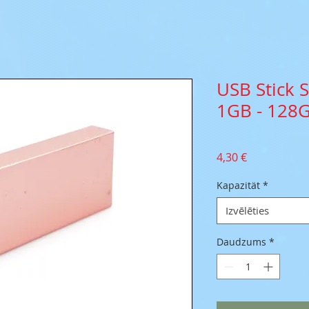
USB Stick 
1GB - 128
Cena
4,30 €
Kapazität
*
Izvēlēties
Daudzums
*