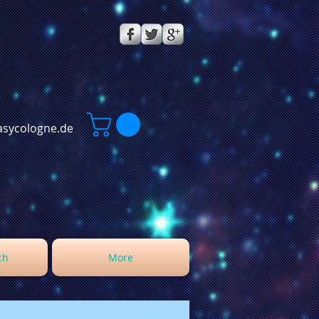
sycologne.de
ch
More