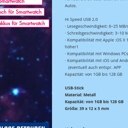
Smartwatch
Autos.
ch für Smartwatch
Hi Speed USB 2.0
akkus für Smartwatch
· Lesegeschwindigkeit: 6~25 MB/
· Schreibgeschwindigkeit: 3~10 
· Kompatibilität mit Apple :OS X
höher1
· Kompatibilität mit Windows P
· Kompatibilität mit iOS und And
(eventuell auch entspr. APP
Kapazität: von 1GB bis 128 GB
USB-Stick
Material: Metall
Kapazität: von 1GB bis 128 GB
Größe: 39 x 12 x 5 mm