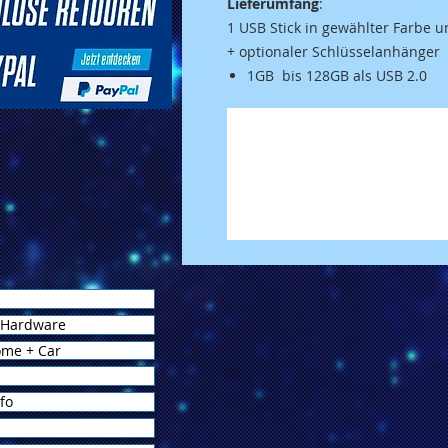
Lieferumfang
:
1 USB Stick in gewählter Farbe 
+
optionaler
Schlüsselanhänger
1GB bis 128GB als USB 2.0
 Hardware
ome + Car
fo