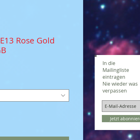
SE13 Rose Gold
GB
In die
Mailingliste
eintragen
Nie wieder was
verpassen
Jetzt abonnie