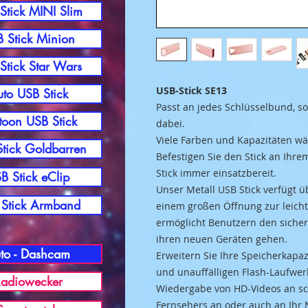
Stick MINI Slim
 Stick Minion
Stick Star Wars
USB-Stick SE13
to USB Stick
Passt an jedes Schlüs
selbund, s
toon USB Stick
dabei.
Viele Farben und Kapazitäten w
tick Goldbarren
Befestigen Sie den Stick an Ihr
Stick immer
einsatzbereit.
B Stick eClip
Unser Metall USB Stick verfügt
ü
Stick Armband
einem großen Öffnung zur leich
ermöglicht Benutzern den sicher
ihren neuen Geräten gehen.
to - Dashcam
Erweitern Sie Ihre Speicherkapa
und unauffälligen Flash-Laufwer
adiowecker
Wiedergabe von HD-Videos an sc
Fernsehers an oder auch an Ihr